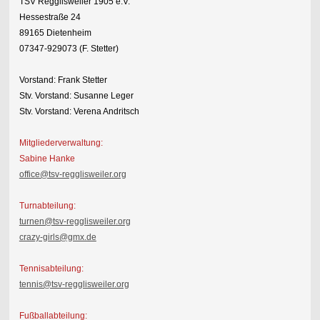
TSV Regglisweiler 1905 e.V.
Hessestraße 24
89165 Dietenheim
07347-929073 (F. Stetter)
Vorstand: Frank Stetter
Stv. Vorstand: Susanne Leger
Stv. Vorstand: Verena Andritsch
Mitgliederverwaltung:
Sabine Hanke
office@tsv-regglisweiler.org
Turnabteilung:
turnen@tsv-regglisweiler.org
crazy-girls@gmx.de
Tennisabteilung:
tennis@tsv-regglisweiler.org
Fußballabteilung: