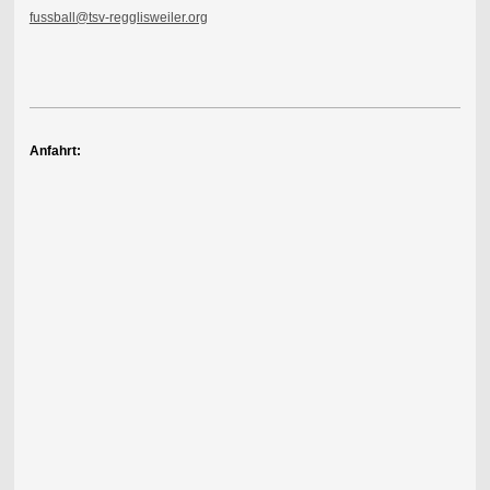
fussball@tsv-regglisweiler.org
Anfahrt: